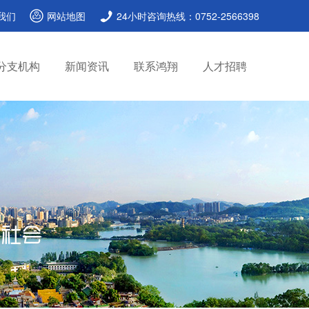
我们
网站地图
24小时咨询热线：0752-2566398
分支机构
新闻资讯
联系鸿翔
人才招聘