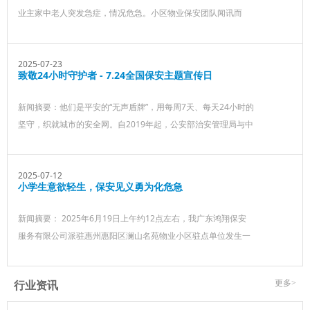
业主家中老人突发急症，情况危急。小区物业保安团队闻讯而
动，迅速打开消防通道并全程引导救护车直达单元楼下，以专业
高效的行动为老人的救治抢出了宝贵的黄金时间
2025-07-23
致敬24小时守护者 - 7.24全国保安主题宣传日‌
新闻摘要：他们是平安的“无声盾牌”，用‌每周7天、每天24小时‌的
坚守，织就城市的安全网。自2019年起，公安部治安管理局与中
国保安协会联合将每年7月24日设为“全国保安主题宣传日”‌，致敬
平凡岗位上不平凡的守护力量。 遍布全国的六百多万保安人员，
2025-07-12
用最朴素的实际行动服务社会经 济发展，守护着千家万户的安
小学生意欲轻生，保安见义勇为化危急
全，为无数企业保驾护航。回顾‌值得铭记的数字，饱含无数安保
从业者的付出与奉献。据不完全统计，近五年来全国保安人员协
新闻摘要： 2025年6月19日上午约12点左右，我广东鸿翔保安
助抓获嫌疑人九万余名‌，第年提供破案线索十万多条。从校园、
服务有限公司派驻惠州惠阳区澜山名苑物业小区驻点单位发生一
小区、医院、公园、社区到工厂企业等，及安
起紧急高危事件，即两名小女孩在2栋1单元顶楼出现轻生念头。
关键时刻，我司驻点单位保安队长刘峰及班长彭远军迅速响应，
行业资讯
更多>
第一时间赶赴现场。他们凭借过硬的专业素养与丰富的处突经
验，耐心的对情绪极端的孩子进行极力劝阻与心理安抚，最终将