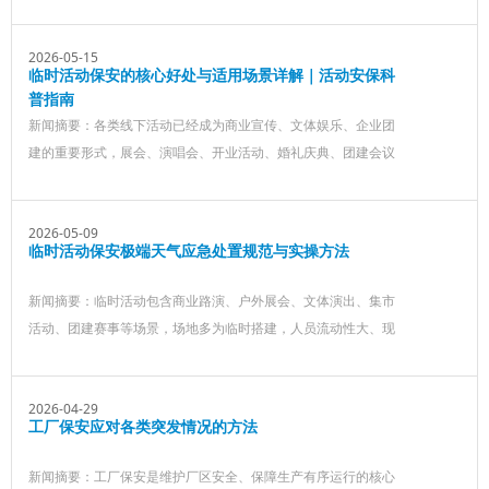
司负责人员招聘、培训、管理和调配，用工单位只需对接日常现
场管理
2026-05-15
临时活动保安的核心好处与适用场景详解｜活动安保科
普指南
新闻摘要：各类线下活动已经成为商业宣传、文体娱乐、企业团
建的重要形式，展会、演唱会、开业活动、婚礼庆典、团建会议
等场景，人员流动大、现场环境复杂，极易出现秩序混乱、人员
拥挤、外来人员闯入、物品遗失等问题。安保工作是活动顺利开
2026-05-09
展的核心保障
临时活动保安极端天气应急处置规范与实操方法
新闻摘要：临时活动包含商业路演、户外展会、文体演出、集市
活动、团建赛事等场景，场地多为临时搭建，人员流动性大、现
场设施简易、应急条件有限。极端天气具有突发性强、破坏力大
的特点，容易引发人员拥挤踩踏、设施倒塌、人员摔伤、积水受
2026-04-29
困等安全事故。临时活动保安作为现场安全防控的核心力量，需
工厂保安应对各类突发情况的方法
要具备快速识别天气风险、规范处置险情、有序疏散人群的能力
新闻摘要：工厂保安是维护厂区安全、保障生产有序运行的核心