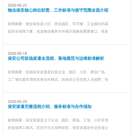
成功将孩子带离危险区域。
2026-06-25
物业保安核心岗位职责、工作标准与值守范围全面介绍
新闻摘要：物业保安是小区、商业园区、写字楼、工业园区的基
础安全保障力量，也是物业服务对外展示形象的重要窗口。很多
人对物业保安的认知仅停留在站岗值守、开门登记，实际上物业
保安的工作职责覆盖安防巡查、秩序维护、隐患排查、应急处
2026-06-18
置、便民服务等多个维度。规范的保安值守能够有效降低园区安
保安公司驻场派遣全流程、落地规范与运维标准解析
全风险，保障业主人身财产安全，维持园区日常运行秩序
新闻摘要：驻场保安派遣是目前企业、园区、小区、商业广场、
工厂项目最常用的安保合作模式。由保安公司负责人员招聘、培
训、管理和调度，用工单位按需接收驻场安保服务，能够有效降
低企业人事管理压力，提升安保服务专业性和规范性。正规的驻
2026-05-29
场派遣流程可以保障人员稳定、服务标准统一、安保责任清晰
保安派遣完整流程介绍、服务标准与合作须知
新闻摘要：保安派遣是当下企业、园区、商场、工地、小区常用
的安保用工模式。区别于自主招聘保安，保安派遣由专业安保公