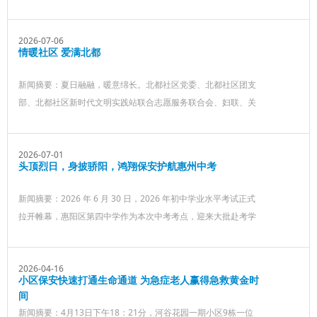
题，在惠州惠阳总部举办系列岗位成果展示活动，用一线值守的
真实故事，展现这支扎根惠州多年的本土安保企业的责任与担
2026-07-06
当。
情暖社区 爱满北都
新闻摘要：夏日融融，暖意绵长。北都社区党委、北都社区团支
部、北都社区新时代文明实践站联合志愿服务联合会、妇联、关
工委、工会、社彩社会工作服务中心及 “颐庐暖阳 - 杏福满溢” 品
牌服务，携手广东鸿翔保安服务有限公司安徽分公司，为辖区特
2026-07-01
殊老人送去暖心关怀与生活物资，以实际行动践行尊老爱老的传
头顶烈日，身披骄阳，鸿翔保安护航惠州中考
统美德，让特殊群体真切感受到社区大家庭的温暖。
新闻摘要：​2026 年 6 月 30 日，2026 年初中学业水平考试正式
拉开帷幕，惠阳区第四中学作为本次中考考点，迎来大批赴考学
子。鸿翔保安抽调专业安保人员驻守考点，以细致周全的安保服
务，为广大考生保驾护航。
2026-04-16
小区保安快速打通生命通道 为急症老人赢得急救黄金时
间
新闻摘要：4月13日下午18：21分，河谷花园一期小区9栋一位